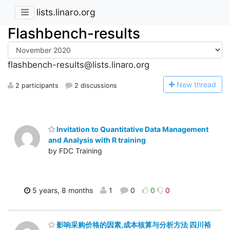
lists.linaro.org
Flashbench-results
flashbench-results@lists.linaro.org
N
ew thread
2 participants
2 discussions
Invitation to Quantitative Data Management
and Analysis with R training
by FDC Training
5 years, 8 months
1
0
0
0
影响采购价格的因素,成本核算与分析方法 四川裕