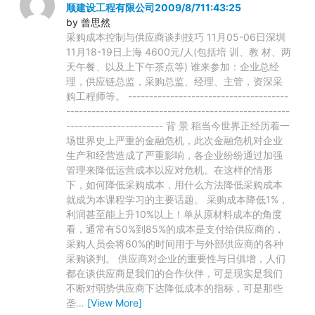
顺建设工程有限公司2009/8/711:43:25
by 曾思然
采购成本控制与供应商谈判技巧 11月05-06日深圳
11月18-19日上海 4600元/人(包括培 训、教 材、两
天午餐、以及上下午茶点等) 谁来参加：企业总经
理，供应链总监，采购总监、经理、主管，资深采
购工程师等。 --------------------------------------
-----------------------------------------------------
----------------------- 背 景 稻当今世界正经历着一
场世界史上严重的金融危机，此次金融危机对企业
生产和经营造成了严重影响，各企业纷纷通过加强
管理来降低运营成本以应对危机。在这样的情形
下，如何降低采购成本，用什么方法降低采购成本
就成为本课程学习的主要话题。 采购成本降低1%，
利润甚至能上升10%以上！单从原材料成本的角度
看，通常有50%到85%的成本是支付给供应商的，
采购人员会将60%的时间用于与外部供应商的各种
采购谈判。 供应商对企业的重要性与日俱增，人们
都在谈供应商是我们的合作伙伴，可是现实是我们
不断对弱势供应商下达降低成本的指标，可是那些
垄
…
[View More]