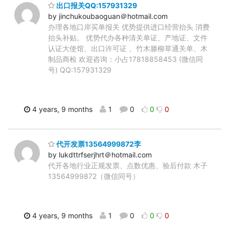
出口报关QQ:157931329
by jinchukoubaoguan＠hotmail.com
办理各地口岸买单报关 优势提供进口经营抬头 消费
抬头补贴。 优势代办各种清关单证、产地证、文件
认证大使馆、出口许可证 、竹木滕柳草通关单、木
制品商检 欢迎咨询：小占17818858453 (微信同
号) QQ:157931329
4 years, 9 months
1
0
0
0
代开发票13564999872李
by lukdttrfserjhrt＠hotmail.com
代开各地行业正规发票、点数优惠、验后付款 木子
13564999872（微信同号）
4 years, 9 months
1
0
0
0