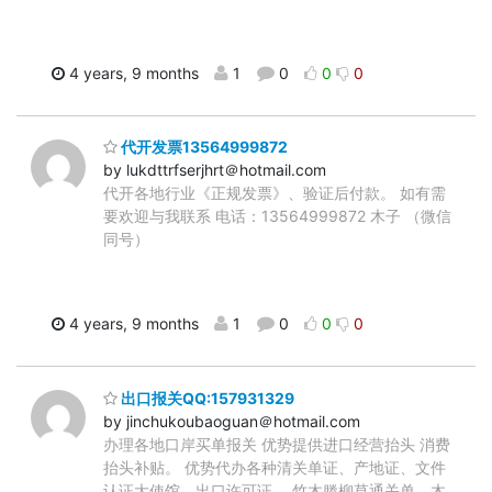
4 years, 9 months
1
0
0
0
代开发票13564999872
by lukdttrfserjhrt＠hotmail.com
代开各地行业《正规发票》、验证后付款。 如有需
要欢迎与我联系 电话：13564999872 木子 （微信
同号）
4 years, 9 months
1
0
0
0
出口报关QQ:157931329
by jinchukoubaoguan＠hotmail.com
办理各地口岸买单报关 优势提供进口经营抬头 消费
抬头补贴。 优势代办各种清关单证、产地证、文件
认证大使馆、出口许可证 、竹木滕柳草通关单、木