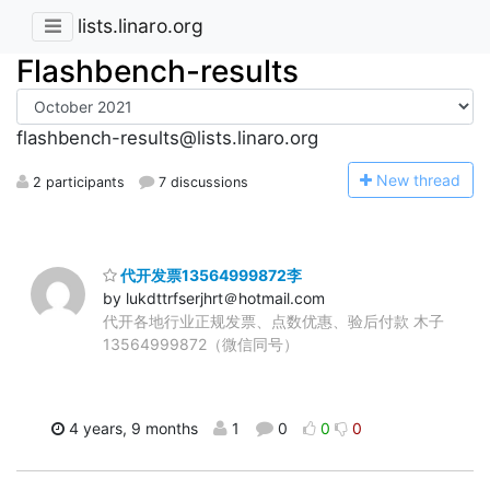
lists.linaro.org
Flashbench-results
flashbench-results@lists.linaro.org
N
ew thread
2 participants
7 discussions
代开发票13564999872李
by lukdttrfserjhrt＠hotmail.com
代开各地行业正规发票、点数优惠、验后付款 木子
13564999872（微信同号）
4 years, 9 months
1
0
0
0